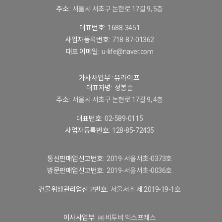
주소:
서울시 서초구 논현로 17길 9, 5층
대표번호:
1688-3451
사업자등록번호:
718-87-01362
대표 이메일:
u-life@naver.com
가사사업부 : 유라이프
대표자명:
정봉순
주소:
서울시 서초구 논현로 17길 9, 4층
대표번호:
02-589-0115
사업자등록번호:
128-85-72435
통신판매업신고번호:
2019-서울서초-0373호
방문판매업신고번호:
2019-서울서초-0036호
건물위생관리업신고번호:
서울서초 제 2019-19-1호
이사사업부:
㈜ 비투비 익스프레스